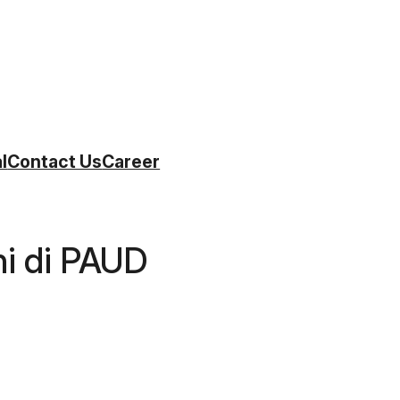
l
Contact Us
Career
i di PAUD