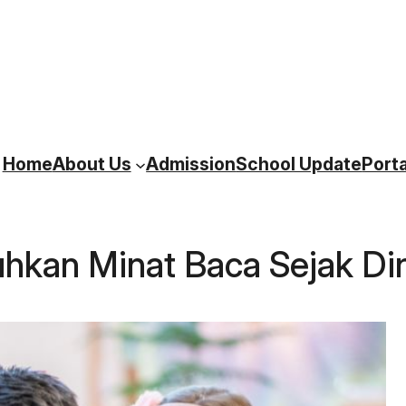
Home
About Us
Admission
School Update
Porta
kan Minat Baca Sejak Din