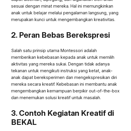
sesuai dengan minat mereka. Hal ini memungkinkan
anak untuk belajar melalui pengalaman langsung, yang
merupakan kunci untuk mengembangkan kreativitas.
2. Peran Bebas Berekspresi
Salah satu prinsip utama Montessori adalah
memberikan kebebasan kepada anak untuk memilih
aktivitas yang mereka sukai. Dengan tidak adanya
tekanan untuk mengikuti instruksi yang ketat, anak-
anak dapat bereksperimen dan mengekspresikan diri
mereka secara kreatif. Kebebasan ini membantu anak
mengembangkan kemampuan berpikir out-of-the-box
dan menemukan solusi kreatif untuk masalah.
3. Contoh Kegiatan Kreatif di
BEKAL