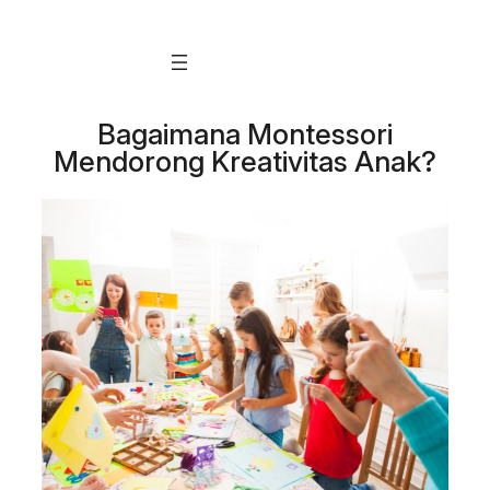
Skip
to
content
Bagaimana Montessori
Mendorong Kreativitas Anak?