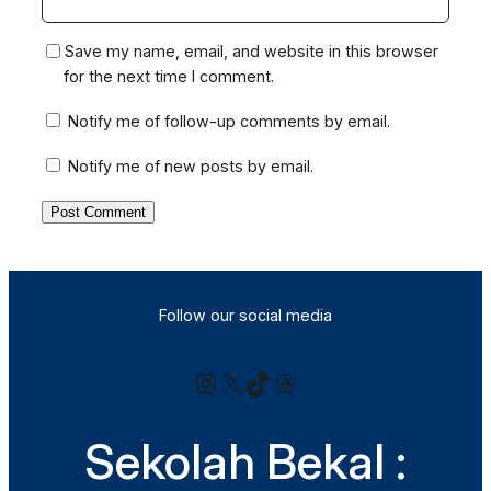
Save my name, email, and website in this browser
for the next time I comment.
Notify me of follow-up comments by email.
Notify me of new posts by email.
Follow our social media
Instagram
X
TikTok
Threads
Sekolah Bekal :