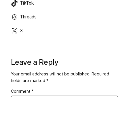
TikTok
Threads
X
Leave a Reply
Your email address will not be published.
Required
fields are marked
*
Comment
*