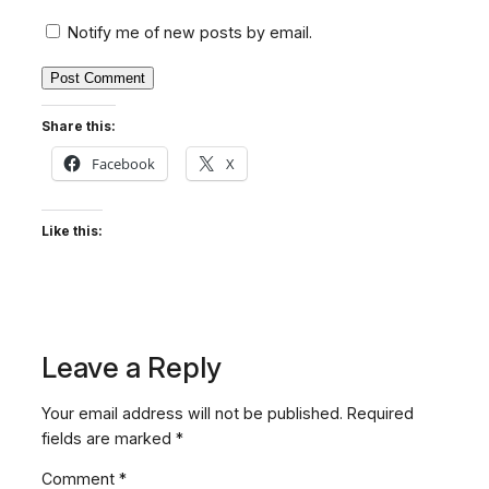
Notify me of new posts by email.
Share this:
Facebook
X
Like this:
Leave a Reply
Your email address will not be published.
Required
fields are marked
*
Comment
*